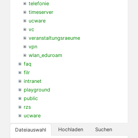
telefonie
timeserver
ucware
vc
veranstaltungsraeume
vpn
wlan_eduroam
faq
filr
intranet
playground
public
rzs
ucware
Hochladen
Suchen
Dateiauswahl