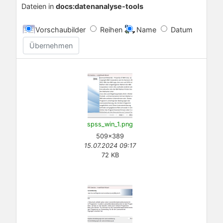
Dateien in
docs:datenanalyse-tools
Vorschaubilder
Reihen
Name
Datum
Übernehmen
spss_win_1.png
509×389
15.07.2024 09:17
72 KB