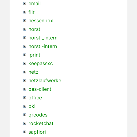
email
filr
hessenbox
horstl
horstl_intern
horstl-intern
iprint
keepassxc
netz
netzlaufwerke
oes-client
office
pki
qrcodes
rocketchat
sapfiori