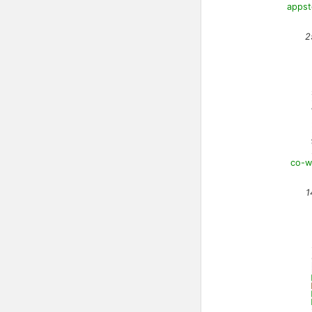
appst
2
co-w
1