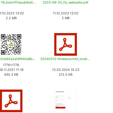
2023-09-19_kickofffispublikationen.pdf
2023-09-25_fis_webseite.pdf
1.10.2023 13:02
11.10.2023 13:02
2.2 MB
2 MB
11546e955cb92a2a1df942e8be290570.png
20240313-hinweisschild_studierenden_support-v13-de.pdf
1776×1776
08.11.2021 11:18
13.03.2024 15:23
445.3 KB
212.5 KB