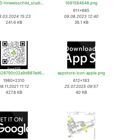
20240313-hinweisschild_studierenden_support-v15-en.pdf
1691584648.png
611×685
3.03.2024 15:23
09.08.2023 12:40
241.6 KB
36.1 KB
4791681628790c02a9d887ad6b5649e9.png
appstore-icon-apple.png
1980×2310
612×183
08.11.2021 11:12
25.07.2025 09:57
427.8 KB
40 KB