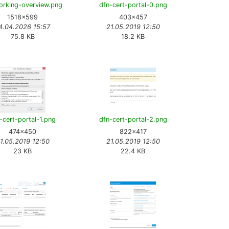
orking-overview.png
dfn-cert-portal-0.png
1518×599
403×457
4.04.2026 15:57
21.05.2019 12:50
75.8 KB
18.2 KB
-cert-portal-1.png
dfn-cert-portal-2.png
474×450
822×417
1.05.2019 12:50
21.05.2019 12:50
23 KB
22.4 KB