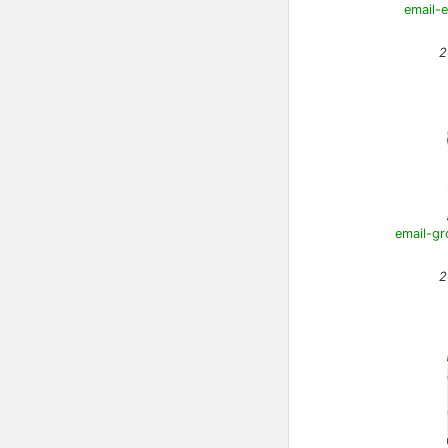
email-e
2
email-gr
2