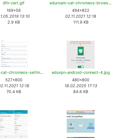
dfn-cert.gif
eduroam-cat-chromeos-browser.png
169×56
494×822
1.05.2019 13:10
02.11.2021 12:18
2.9 KB
111.9 KB
eduroam-cat-chromeos-settings.png
eduvpn-android-connect-4.jpg
527×800
480×800
02.11.2021 12:18
18.02.2025 17:13
70.4 KB
84.6 KB