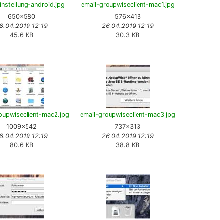
instellung-android.jpg
email-groupwiseclient-mac1.jpg
650×580
576×413
6.04.2019 12:19
26.04.2019 12:19
45.6 KB
30.3 KB
oupwiseclient-mac2.jpg
email-groupwiseclient-mac3.jpg
1009×542
737×313
6.04.2019 12:19
26.04.2019 12:19
80.6 KB
38.8 KB