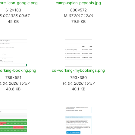
ore-icon-google.png
campusplan-pcpools.jpg
612×183
800×572
5.07.2025 09:57
18.07.2017 12:01
45 KB
79.9 KB
orking-booking.png
co-working-mybookings.png
789×551
793×380
4.04.2026 15:57
14.04.2026 15:57
40.8 KB
40.1 KB