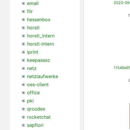
email
filr
1
hessenbox
horstl
horstl_intern
horstl-intern
iprint
keepassxc
netz
netzlaufwerke
oes-client
office
pki
qrcodes
rocketchat
sapfiori