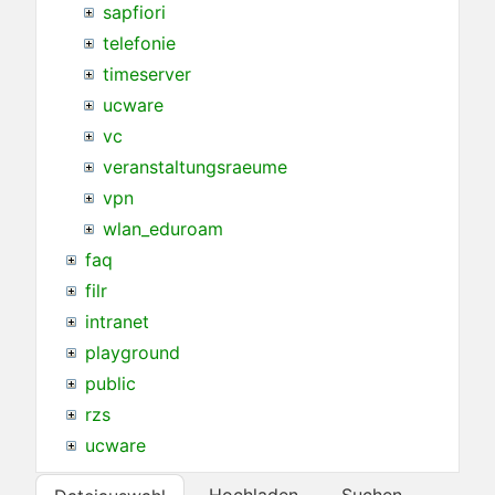
sapfiori
telefonie
timeserver
ucware
vc
veranstaltungsraeume
vpn
wlan_eduroam
faq
filr
intranet
playground
public
rzs
ucware
Hochladen
Suchen