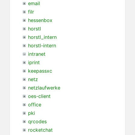
email
filr
hessenbox
horstl
horstl_intern
horstl-intern
intranet
iprint
keepassxc
netz
netzlaufwerke
oes-client
office
pki
qrcodes
rocketchat