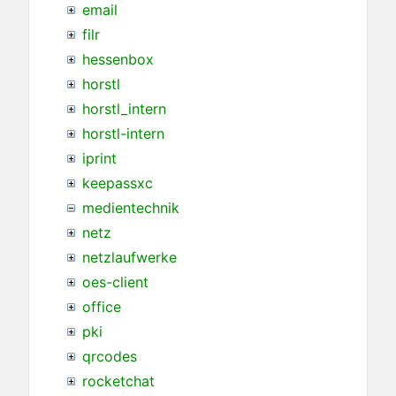
email
filr
hessenbox
horstl
horstl_intern
horstl-intern
iprint
keepassxc
medientechnik
netz
netzlaufwerke
oes-client
office
pki
qrcodes
rocketchat