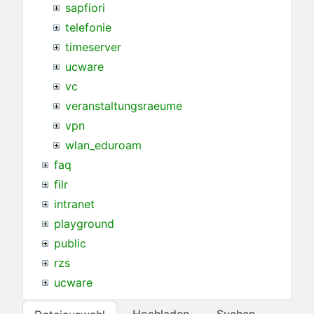
sapfiori
telefonie
timeserver
ucware
vc
veranstaltungsraeume
vpn
wlan_eduroam
faq
filr
intranet
playground
public
rzs
ucware
Hochladen
Suchen