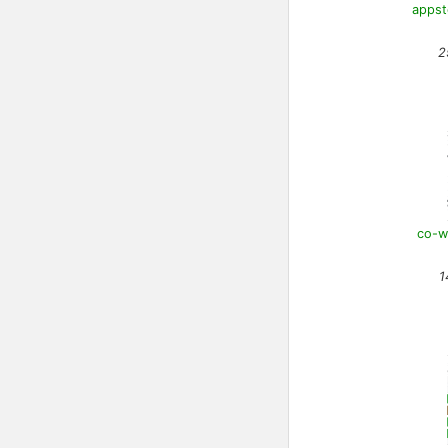
appst
2
co-w
1