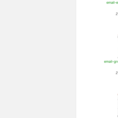
email-e
2
email-gr
2