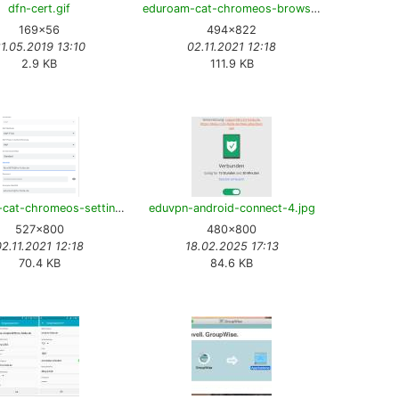
dfn-cert.gif
eduroam-cat-chromeos-browser.png
169×56
494×822
1.05.2019 13:10
02.11.2021 12:18
2.9 KB
111.9 KB
eduroam-cat-chromeos-settings.png
eduvpn-android-connect-4.jpg
527×800
480×800
02.11.2021 12:18
18.02.2025 17:13
70.4 KB
84.6 KB