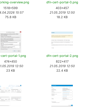
orking-overview.png
dfn-cert-portal-0.png
1518×599
403×457
4.04.2026 15:57
21.05.2019 12:50
75.8 KB
18.2 KB
-cert-portal-1.png
dfn-cert-portal-2.png
474×450
822×417
1.05.2019 12:50
21.05.2019 12:50
23 KB
22.4 KB