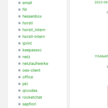
email
filr
1
hessenbox
horstl
horstl_intern
horstl-intern
iprint
keepassxc
netz
netzlaufwerke
oes-client
office
pki
qrcodes
rocketchat
sapfiori