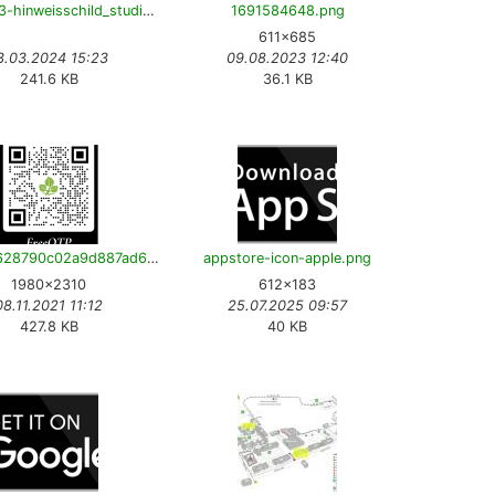
20240313-hinweisschild_studierenden_support-v15-en.pdf
1691584648.png
611×685
3.03.2024 15:23
09.08.2023 12:40
241.6 KB
36.1 KB
4791681628790c02a9d887ad6b5649e9.png
appstore-icon-apple.png
1980×2310
612×183
08.11.2021 11:12
25.07.2025 09:57
427.8 KB
40 KB