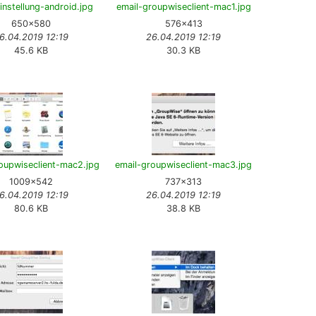
instellung-android.jpg
email-groupwiseclient-mac1.jpg
650×580
576×413
6.04.2019 12:19
26.04.2019 12:19
45.6 KB
30.3 KB
oupwiseclient-mac2.jpg
email-groupwiseclient-mac3.jpg
1009×542
737×313
6.04.2019 12:19
26.04.2019 12:19
80.6 KB
38.8 KB