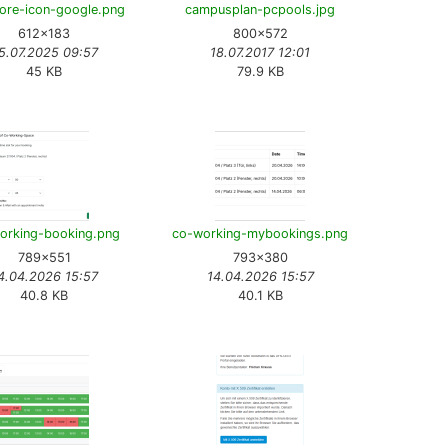
ore-icon-google.png
campusplan-pcpools.jpg
612×183
800×572
5.07.2025 09:57
18.07.2017 12:01
45 KB
79.9 KB
orking-booking.png
co-working-mybookings.png
789×551
793×380
4.04.2026 15:57
14.04.2026 15:57
40.8 KB
40.1 KB