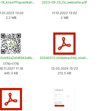
2023-09-19_kickofffispublikationen.pdf
2023-09-25_fis_webseite.pdf
1.10.2023 13:02
11.10.2023 13:02
2.2 MB
2 MB
11546e955cb92a2a1df942e8be290570.png
20240313-hinweisschild_studierenden_support-v13-de.pdf
1776×1776
08.11.2021 11:18
13.03.2024 15:23
445.3 KB
212.5 KB