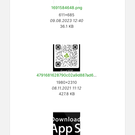
1691584648.png
611×685
09.08.2023 12:40
36.1 KB
4791681628790c02a9d887ad6b5649e9.png
1980×2310
08.11.2021 11:12
427.8 KB