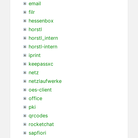
email
filr
hessenbox
horstl
horstl_intern
horstl-intern
iprint
keepassxc
netz
netzlaufwerke
oes-client
office
pki
qrcodes
rocketchat
sapfiori