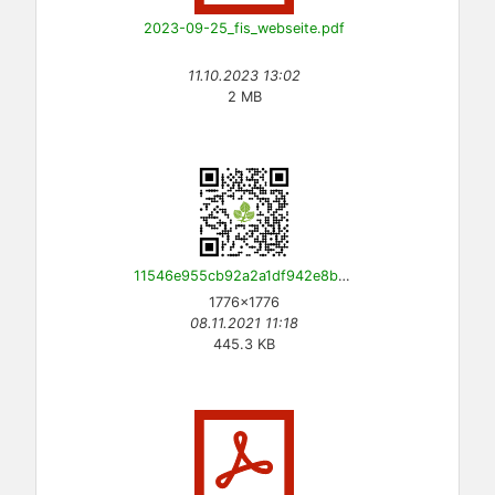
2023-09-25_fis_webseite.pdf
11.10.2023 13:02
2 MB
11546e955cb92a2a1df942e8be290570.png
1776×1776
08.11.2021 11:18
445.3 KB