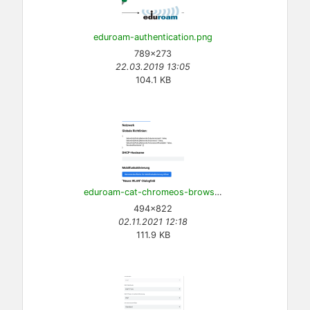
eduroam-authentication.png
789×273
22.03.2019 13:05
104.1 KB
eduroam-cat-chromeos-browser.png
494×822
02.11.2021 12:18
111.9 KB