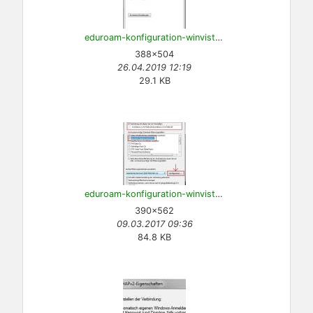
eduroam-konfiguration-winvista-5.jpg
388×504
26.04.2019 12:19
29.1 KB
eduroam-konfiguration-winvista-6.jpg
390×562
09.03.2017 09:36
84.8 KB