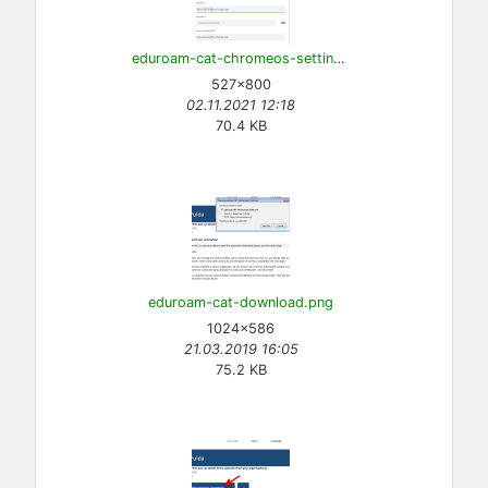
eduroam-cat-chromeos-settings.png
527×800
02.11.2021 12:18
70.4 KB
eduroam-cat-download.png
1024×586
21.03.2019 16:05
75.2 KB