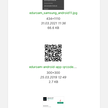
eduroam_samsung_android11.jpg
434×1110
31.03.2021 11:36
66.6 KB
eduroam-android-app-qrcode.png
300×300
25.03.2019 12:49
2.7 KB