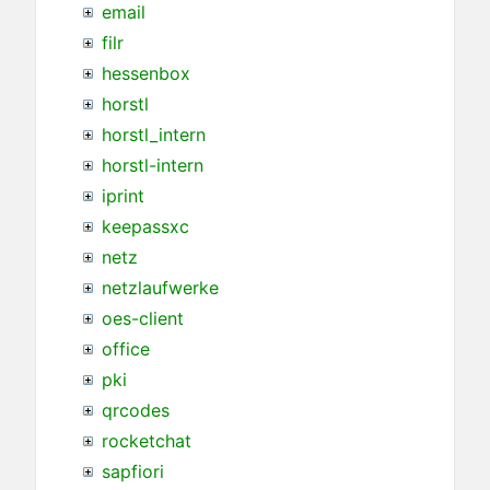
email
filr
hessenbox
horstl
horstl_intern
horstl-intern
iprint
keepassxc
netz
netzlaufwerke
oes-client
office
pki
qrcodes
rocketchat
sapfiori