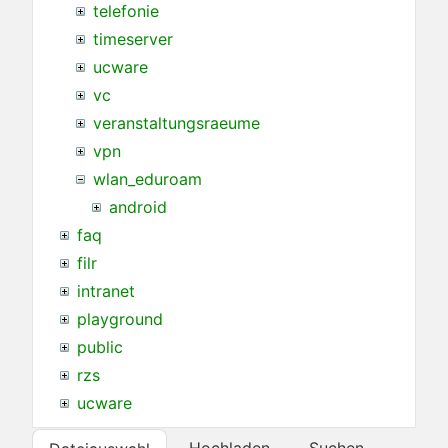
telefonie
timeserver
ucware
vc
veranstaltungsraeume
vpn
wlan_eduroam
android
faq
filr
intranet
playground
public
rzs
ucware
Hochladen
Suchen