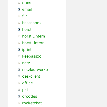
docs
email
filr
hessenbox
horstl
horstl_intern
horstl-intern
iprint
keepassxc
netz
netzlaufwerke
oes-client
office
pki
qrcodes
rocketchat