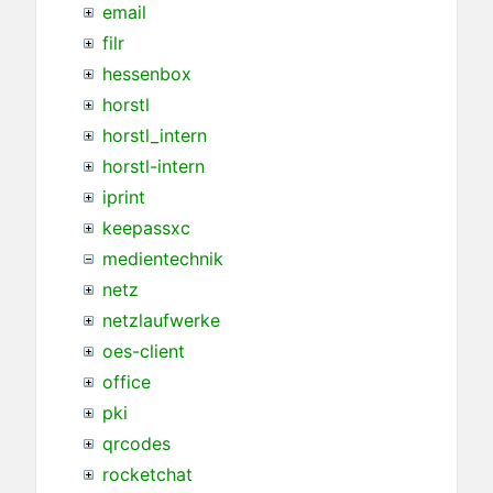
email
filr
hessenbox
horstl
horstl_intern
horstl-intern
iprint
keepassxc
medientechnik
netz
netzlaufwerke
oes-client
office
pki
qrcodes
rocketchat