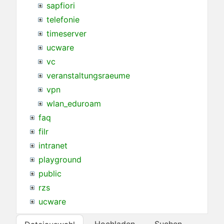
sapfiori
telefonie
timeserver
ucware
vc
veranstaltungsraeume
vpn
wlan_eduroam
faq
filr
intranet
playground
public
rzs
ucware
Hochladen
Suchen