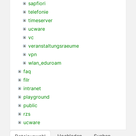
sapfiori
telefonie
timeserver
ucware
vc
veranstaltungsraeume
vpn
wlan_eduroam
faq
filr
intranet
playground
public
rzs
ucware
Hochladen
Suchen