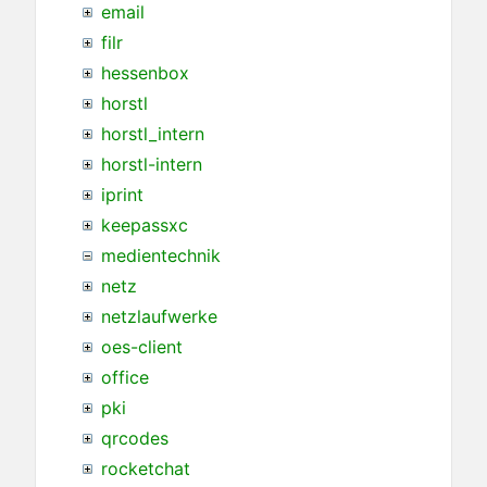
email
filr
hessenbox
horstl
horstl_intern
horstl-intern
iprint
keepassxc
medientechnik
netz
netzlaufwerke
oes-client
office
pki
qrcodes
rocketchat