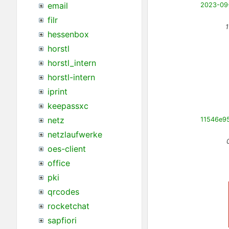
email
filr
1
hessenbox
horstl
horstl_intern
horstl-intern
iprint
keepassxc
netz
netzlaufwerke
oes-client
office
pki
qrcodes
rocketchat
sapfiori