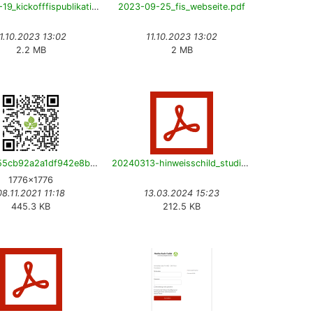
2023-09-19_kickofffispublikationen.pdf
2023-09-25_fis_webseite.pdf
1.10.2023 13:02
11.10.2023 13:02
2.2 MB
2 MB
11546e955cb92a2a1df942e8be290570.png
20240313-hinweisschild_studierenden_support-v13-de.pdf
1776×1776
08.11.2021 11:18
13.03.2024 15:23
445.3 KB
212.5 KB