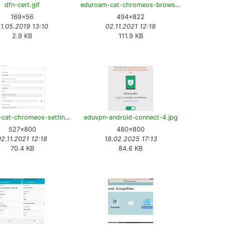
dfn-cert.gif
eduroam-cat-chromeos-browser.png
169×56
494×822
1.05.2019 13:10
02.11.2021 12:18
2.9 KB
111.9 KB
eduroam-cat-chromeos-settings.png
eduvpn-android-connect-4.jpg
527×800
480×800
02.11.2021 12:18
18.02.2025 17:13
70.4 KB
84.6 KB