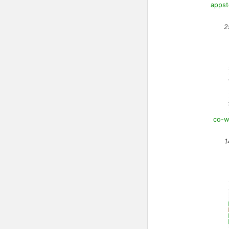
appst
2
co-w
1