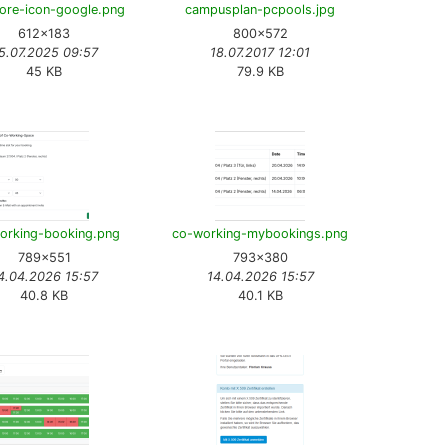
ore-icon-google.png
campusplan-pcpools.jpg
612×183
800×572
5.07.2025 09:57
18.07.2017 12:01
45 KB
79.9 KB
orking-booking.png
co-working-mybookings.png
789×551
793×380
4.04.2026 15:57
14.04.2026 15:57
40.8 KB
40.1 KB