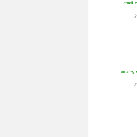
email-e
2
email-gr
2