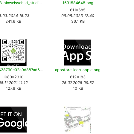
20240313-hinweisschild_studierenden_support-v15-en.pdf
1691584648.png
611×685
3.03.2024 15:23
09.08.2023 12:40
241.6 KB
36.1 KB
4791681628790c02a9d887ad6b5649e9.png
appstore-icon-apple.png
1980×2310
612×183
08.11.2021 11:12
25.07.2025 09:57
427.8 KB
40 KB