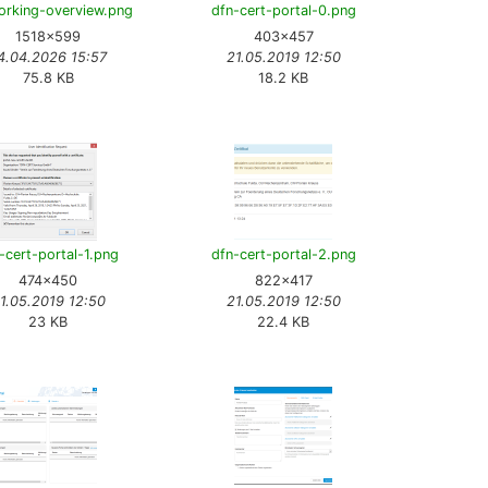
orking-overview.png
dfn-cert-portal-0.png
1518×599
403×457
4.04.2026 15:57
21.05.2019 12:50
75.8 KB
18.2 KB
-cert-portal-1.png
dfn-cert-portal-2.png
474×450
822×417
1.05.2019 12:50
21.05.2019 12:50
23 KB
22.4 KB