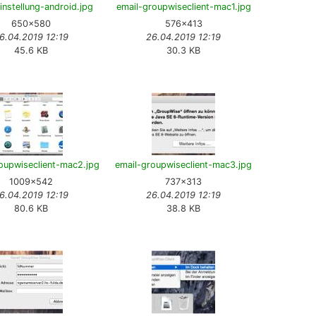
instellung-android.jpg
email-groupwiseclient-mac1.jpg
650×580
576×413
6.04.2019 12:19
26.04.2019 12:19
45.6 KB
30.3 KB
oupwiseclient-mac2.jpg
email-groupwiseclient-mac3.jpg
1009×542
737×313
6.04.2019 12:19
26.04.2019 12:19
80.6 KB
38.8 KB