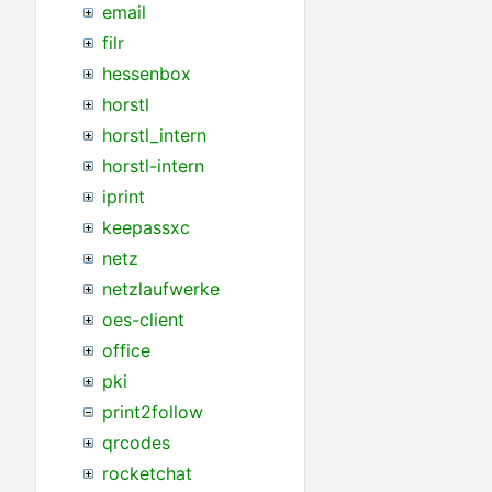
email
filr
hessenbox
horstl
horstl_intern
horstl-intern
iprint
keepassxc
netz
netzlaufwerke
oes-client
office
pki
print2follow
qrcodes
rocketchat