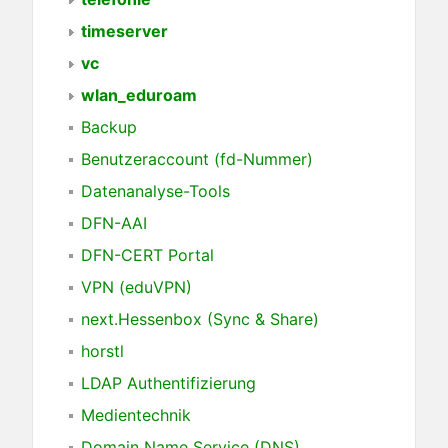
timeserver
vc
wlan_eduroam
Backup
Benutzeraccount (fd-Nummer)
Datenanalyse-Tools
DFN-AAI
DFN-CERT Portal
VPN (eduVPN)
next.Hessenbox (Sync & Share)
horstl
LDAP Authentifizierung
Medientechnik
Domain Name Service (DNS)