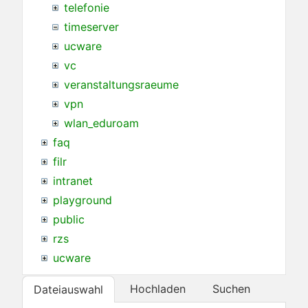
telefonie
timeserver
ucware
vc
veranstaltungsraeume
vpn
wlan_eduroam
faq
filr
intranet
playground
public
rzs
ucware
Hochladen
Suchen
Dateiauswahl