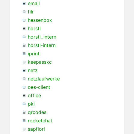
email
filr
hessenbox
horstl
horstl_intern
horstl-intern
iprint
keepassxc
netz
netzlaufwerke
oes-client
office
pki
qrcodes
rocketchat
sapfiori