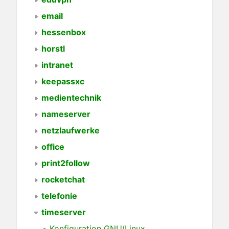
email
hessenbox
horstl
intranet
keepassxc
medientechnik
nameserver
netzlaufwerke
office
print2follow
rocketchat
telefonie
timeserver
Konfiguration GNU/Linux