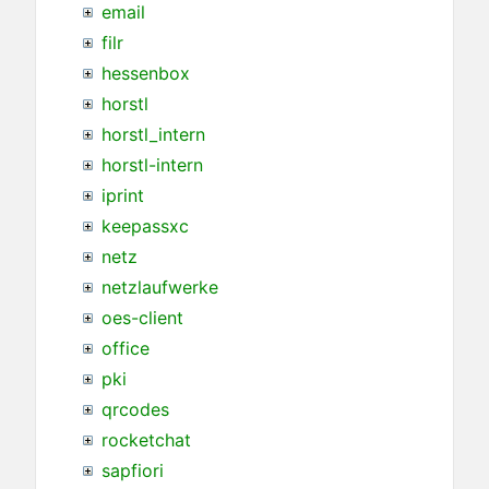
email
filr
hessenbox
horstl
horstl_intern
horstl-intern
iprint
keepassxc
netz
netzlaufwerke
oes-client
office
pki
qrcodes
rocketchat
sapfiori