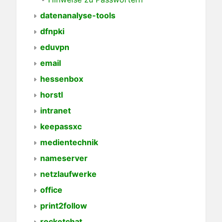
datenanalyse-tools
dfnpki
eduvpn
email
hessenbox
horstl
intranet
keepassxc
medientechnik
nameserver
netzlaufwerke
office
print2follow
rocketchat