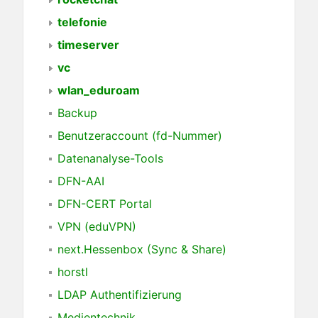
telefonie
timeserver
vc
wlan_eduroam
Backup
Benutzeraccount (fd-Nummer)
Datenanalyse-Tools
DFN-AAI
DFN-CERT Portal
VPN (eduVPN)
next.Hessenbox (Sync & Share)
horstl
LDAP Authentifizierung
Medientechnik