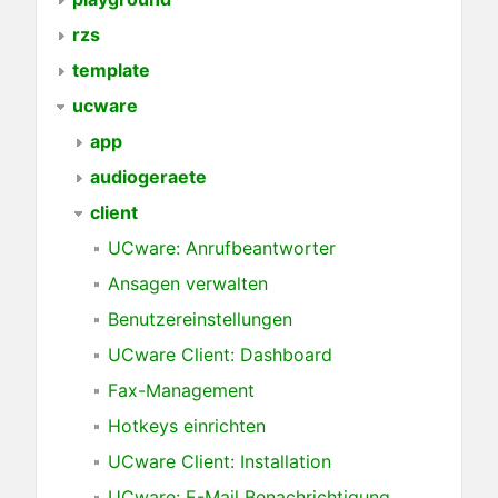
rzs
template
ucware
app
audiogeraete
client
UCware: Anrufbeantworter
Ansagen verwalten
Benutzereinstellungen
UCware Client: Dashboard
Fax-Management
Hotkeys einrichten
UCware Client: Installation
UCware: E-Mail Benachrichtigung