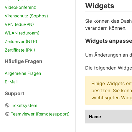
Widgets
Videokonferenz
Virenschutz (Sophos)
Sie können das Dashb
VPN (eduVPN)
verändern können.
WLAN (eduroam)
Widgets anpass
Zeitserver (NTP)
Zertifikate (PKI)
Um Änderungen an de
Häufige Fragen
Die folgenden Widge
Allgemeine Fragen
E-Mail
Einige Widgets en
besitzen. Sie kön
Support
wichtisgeten Wid
Ticketsystem
Teamviewer (Remotesupport)
Name