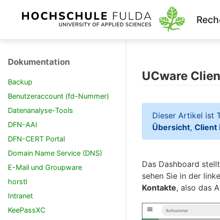
Rech
Dokumentation
UCware Clien
Backup
Benutzeraccount (fd-Nummer)
Datenanalyse-Tools
Dieser Artikel ist
DFN-AAI
Übersicht
,
Client
DFN-CERT Portal
Domain Name Service (DNS)
Das Dashboard stell
E-Mail und Groupware
sehen Sie in der lin
horstl
Kontakte
, also das 
Intranet
KeePassXC