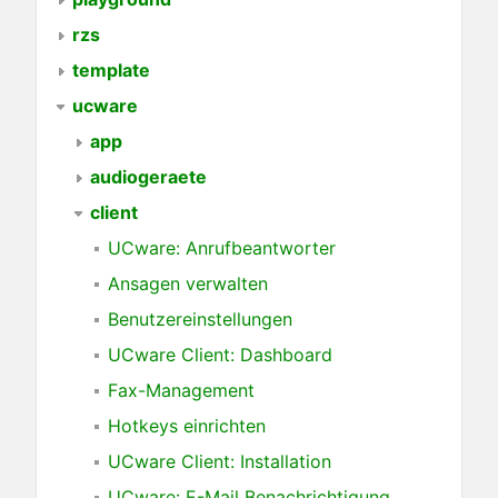
rzs
template
ucware
app
audiogeraete
client
UCware: Anrufbeantworter
Ansagen verwalten
Benutzereinstellungen
UCware Client: Dashboard
Fax-Management
Hotkeys einrichten
UCware Client: Installation
UCware: E-Mail Benachrichtigung