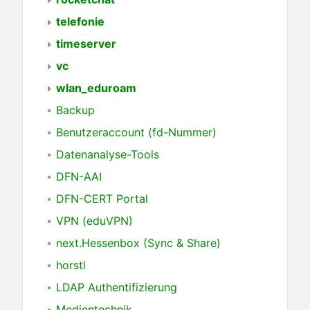
telefonie
timeserver
vc
wlan_eduroam
Backup
Benutzeraccount (fd-Nummer)
Datenanalyse-Tools
DFN-AAI
DFN-CERT Portal
VPN (eduVPN)
next.Hessenbox (Sync & Share)
horstl
LDAP Authentifizierung
Medientechnik