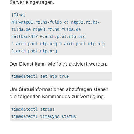
Server eingetragen.
[Time]

NTP=ntp01.rz.hs-fulda.de ntp02.rz.hs-
fulda.de ntp03.rz.hs-fulda.de

FallbackNTP=0.arch.pool.ntp.org 
1.arch.pool.ntp.org 2.arch.pool.ntp.org 
3.arch.pool.ntp.org
Der Dienst kann wie folgt aktiviert werden.
timedatectl set-ntp true 
Um Statusinformationen abzufragen stehen
die folgenden Kommandos zur Verfügung.
timedatectl status

timedatectl timesync-status