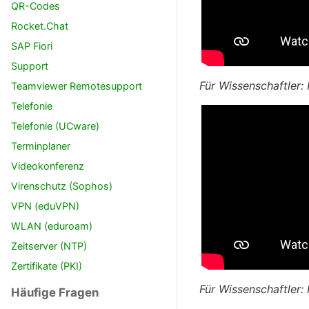
QR-Codes
Rocket.Chat
SAP Fiori
Support
Für Wissenschaftler:
Teamviewer Remotesupport
Telefonie
Telefonie (UCware)
Terminplaner
Videokonferenz
Virenschutz (Sophos)
VPN (eduVPN)
WLAN (eduroam)
Zeitserver (NTP)
Zertifikate (PKI)
Für Wissenschaftler:
Häufige Fragen