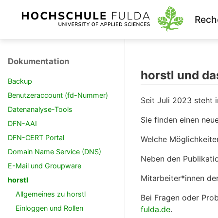
Rech
Dokumentation
horstl und da
Backup
Benutzeraccount (fd-Nummer)
Seit Juli 2023 steht
Datenanalyse-Tools
Sie finden einen neue
DFN-AAI
DFN-CERT Portal
Welche Möglichkeiten
Domain Name Service (DNS)
Neben den Publikatio
E-Mail und Groupware
Mitarbeiter*innen de
horstl
Allgemeines zu horstl
Bei Fragen oder Prob
Einloggen und Rollen
fulda.de
.