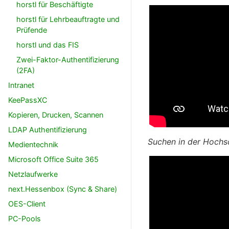
horstl für Beschäftigte
horstl für Lehrbeauftragte und
Prüfende
horstl und das FIS
Zwei-Faktor-Authentifizierung
(2FA)
Intranet
KeePassXC
Kopieren, Drucken, Scannen
LDAP Authentifizierung
Suchen in der Hochsc
Medientechnik
Microsoft Office Suite 365
Netzlaufwerke
next.Hessenbox (Sync & Share)
OES-Client
PC-Pools