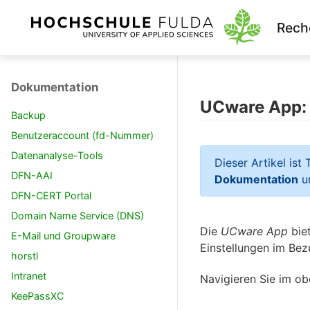
Rech
Dokumentation
UCware App: 
Backup
Benutzeraccount (fd-Nummer)
Datenanalyse-Tools
Dieser Artikel ist
DFN-AAI
Dokumentation
u
DFN-CERT Portal
Domain Name Service (DNS)
Die
UCware App
bie
E-Mail und Groupware
Einstellungen im Bez
horstl
Intranet
Navigieren Sie im o
KeePassXC