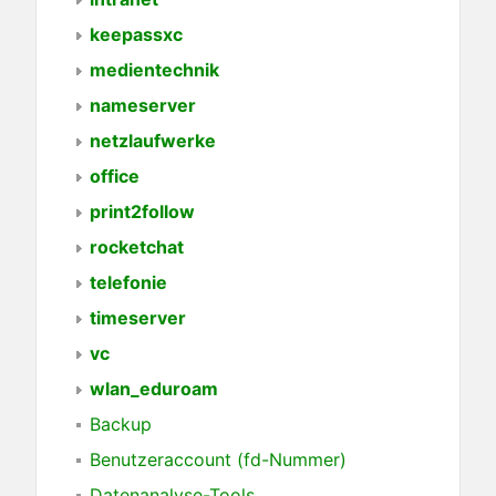
keepassxc
medientechnik
nameserver
netzlaufwerke
office
print2follow
rocketchat
telefonie
timeserver
vc
wlan_eduroam
Backup
Benutzeraccount (fd-Nummer)
Datenanalyse-Tools