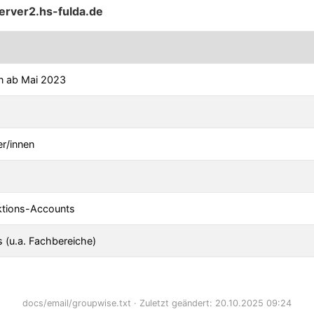
rver2.hs-fulda.de
en ab Mai 2023
er/innen
ktions-Accounts
 (u.a. Fachbereiche)
docs/email/groupwise.txt
· Zuletzt geändert: 20.10.2025 09:24