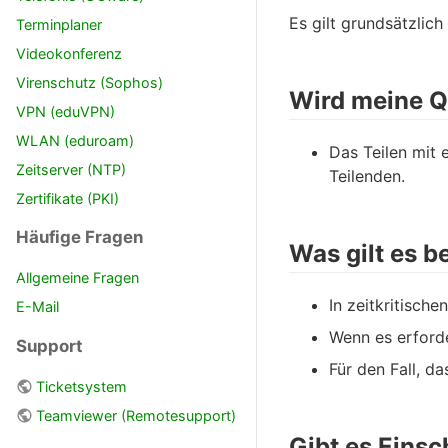
Es gilt grundsätzlic
Terminplaner
Videokonferenz
Virenschutz (Sophos)
Wird meine Q
VPN (eduVPN)
WLAN (eduroam)
Das Teilen mit 
Zeitserver (NTP)
Teilenden.
Zertifikate (PKI)
Häufige Fragen
Was gilt es b
Allgemeine Fragen
In zeitkritisch
E-Mail
Wenn es erforde
Support
Für den Fall, d
Ticketsystem
Teamviewer (Remotesupport)
Gibt es Eins