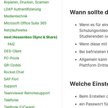
Kopieren, Drucken, Scannen
LDAP Authentifizierung
Wann sollte 
Medientechnik
Microsoft Office Suite 365
Wenn es für ein
Netzlaufwerke
Schulungsvideo
Studierenden od
next.Hessenbox (Sync & Share)
Wenn diese mit 
FAQ
OES-Client
Bei befristeten
PC-Pools
Allgemein kann
Plattform Dritt
QR-Codes
Rocket.Chat
SAP Fiori
Welche Einst
Support
Teamviewer Remotesupport
Beim Erstellen 
Telefonie
ein Passwort fü
Telefonie (UCware)