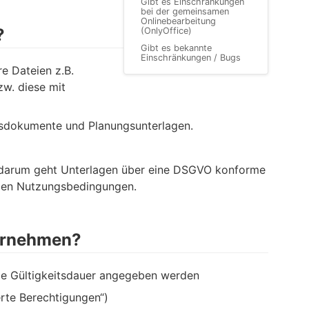
Gibt es Einschränkungen
bei der gemeinsamen
Onlinebearbeitung
?
(OnlyOffice)
Gibt es bekannte
Einschränkungen / Bugs
e Dateien z.B.
w. diese mit
itsdokumente und Planungsunterlagen.
 darum geht Unterlagen über eine DSGVO konforme
ellen Nutzungsbedingungen.
vornehmen?
die Gültigkeitsdauer angegeben werden
rte Berechtigungen“)