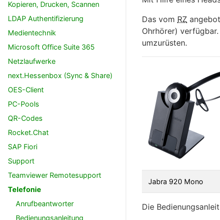
Kopieren, Drucken, Scannen
LDAP Authentifizierung
Das vom
RZ
angebot
Ohrhörer) verfügbar.
Medientechnik
umzurüsten.
Microsoft Office Suite 365
Netzlaufwerke
next.Hessenbox (Sync & Share)
OES-Client
PC-Pools
QR-Codes
Rocket.Chat
SAP Fiori
Support
Teamviewer Remotesupport
Jabra 920 Mono
Telefonie
Anrufbeantworter
Die Bedienungsanlei
Bedienungsanleitung