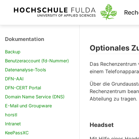
Rech
Dokumentation
Optionales Z
Backup
Benutzeraccount (fd-Nummer)
Das Rechenzentrum v
Datenanalyse-Tools
einem Telefonappara
DFN-AAI
Über die Grundaussta
DFN-CERT Portal
Rechenzentrum beantr
Domain Name Service (DNS)
Abteilung zu tragen.
E-Mail und Groupware
horstl
Intranet
Headset
KeePassXC
Mit Hilfe eines Head