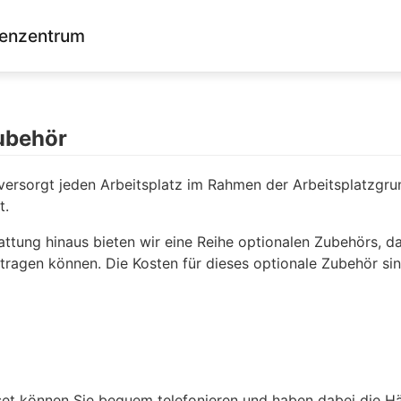
enzentrum
ubehör
ersorgt jeden Arbeitsplatz im Rahmen der Arbeitsplatzgru
t.
ttung hinaus bieten wir eine Reihe optionalen Zubehörs, d
agen können. Die Kosten für dieses optionale Zubehör sin
set können Sie bequem telefonieren und haben dabei die Hä