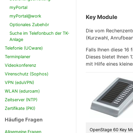
myPortal
myPortal@work
Key Module
Optionales Zubehör
Die vom Rechenzentru
Suche im Telefonbuch der TK-
(Kurzwahl, Anrufbean
Anlage
Telefonie (UCware)
Falls Ihnen diese 16
Dieses bietet Ihnen 1
Terminplaner
mit Hilfe eines klein
Videokonferenz
Virenschutz (Sophos)
VPN (eduVPN)
WLAN (eduroam)
Zeitserver (NTP)
Zertifikate (PKI)
Häufige Fragen
OpenStage 60 Key M
Allgemeine Fragen