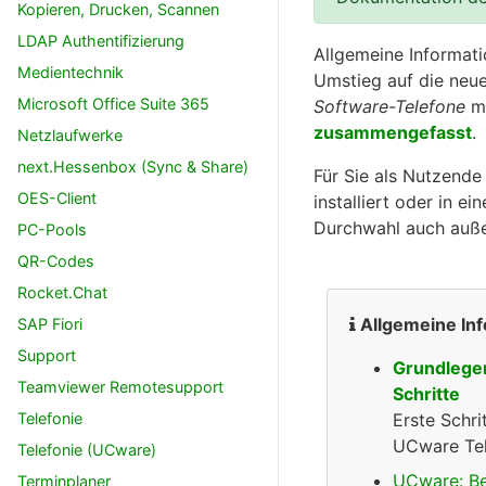
Kopieren, Drucken, Scannen
LDAP Authentifizierung
Allgemeine Informati
Medientechnik
Umstieg auf die neue
Microsoft Office Suite 365
Software-Telefone
mi
zusammengefasst
.
Netzlaufwerke
next.Hessenbox (Sync & Share)
Für Sie als Nutzende
OES-Client
installiert oder in 
Durchwahl auch außer
PC-Pools
QR-Codes
Rocket.Chat
Allgemeine In
SAP Fiori
Support
Grundlege
Teamviewer Remotesupport
Schritte
Telefonie
Erste Schri
UCware Tel
Telefonie (UCware)
UCware: B
Terminplaner