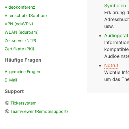
Symbolen
Videokonferenz
Erklärung 
Virenschutz (Sophos)
Adressbuch,
VPN (eduVPN)
usw.
WLAN (eduroam)
Audiogerät
Zeitserver (NTP)
Informatio
Zertifikate (PKI)
kompatible
Audioeinst
Häufige Fragen
Notruf
Allgemeine Fragen
Wichtie In
um das Th
E-Mail
Support
Ticketsystem
Teamviewer (Remotesupport)