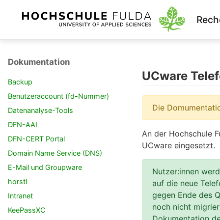
Rech
Dokumentation
UCware Telef
Backup
Benutzeraccount (fd-Nummer)
Die Domumentation
Datenanalyse-Tools
DFN-AAI
An der Hochschule Fu
DFN-CERT Portal
UCware eingesetzt.
Domain Name Service (DNS)
E-Mail und Groupware
Nutzer:innen werde
horstl
auf die neue Telef
gegen Ende des Q2
Intranet
noch nicht migrier
KeePassXC
Dokumentation d