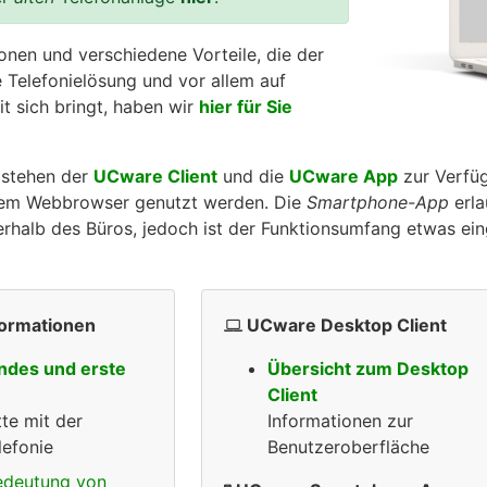
onen und verschiedene Vorteile, die der
 Telefonielösung und vor allem auf
t sich bringt, haben wir
hier für Sie
 stehen der
UCware Client
und die
UCware App
zur Verfü
einem Webbrowser genutzt werden. Die
Smartphone-App
erla
halb des Büros, jedoch ist der Funktionsumfang etwas ein
formationen
UCware Desktop Client
ndes und erste
Übersicht zum Desktop
Client
tte mit der
Informationen zur
efonie
Benutzeroberfläche
edeutung von